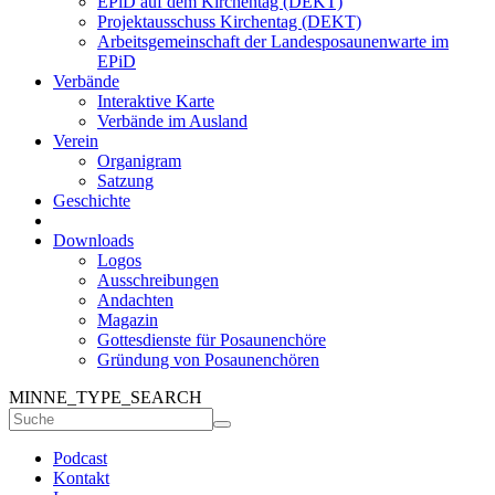
EPiD auf dem Kirchentag (DEKT)
Projektausschuss Kirchentag (DEKT)
Arbeitsgemeinschaft der Landesposaunenwarte im
EPiD
Verbände
Interaktive Karte
Verbände im Ausland
Verein
Organigram
Satzung
Geschichte
Downloads
Logos
Ausschreibungen
Andachten
Magazin
Gottesdienste für Posaunenchöre
Gründung von Posaunenchören
MINNE_TYPE_SEARCH
Podcast
Kontakt