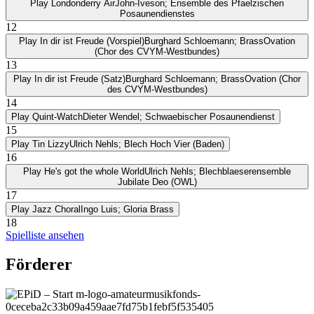
Play
Londonderry Air
John-Iveson; Ensemble des Pfaelzischen
Posaunendienstes
12
Play
In dir ist Freude (Vorspiel)
Burghard Schloemann; BrassOvation
(Chor des CVYM-Westbundes)
13
Play
In dir ist Freude (Satz)
Burghard Schloemann; BrassOvation (Chor
des CVYM-Westbundes)
14
Play
Quint-Watch
Dieter Wendel; Schwaebischer Posaunendienst
15
Play
Tin Lizzy
Ulrich Nehls; Blech Hoch Vier (Baden)
16
Play
He's got the whole World
Ulrich Nehls; Blechblaeserensemble
Jubilate Deo (OWL)
17
Play
Jazz Choral
Ingo Luis; Gloria Brass
18
Spielliste ansehen
Förderer