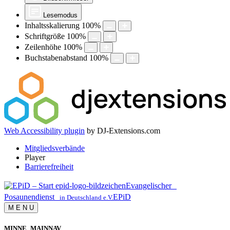
Lesemodus
Inhaltsskalierung
100
%
Schriftgröße
100
%
Zeilenhöhe
100
%
Buchstabenabstand
100
%
Web Accessibility plugin
by DJ-Extensions.com
Mitgliedsverbände
Player
Barrierefreiheit
Evangelischer
Posaunendienst
EPiD
in Deutschland e.V.
M
E
N
U
MINNE_MAINNAV