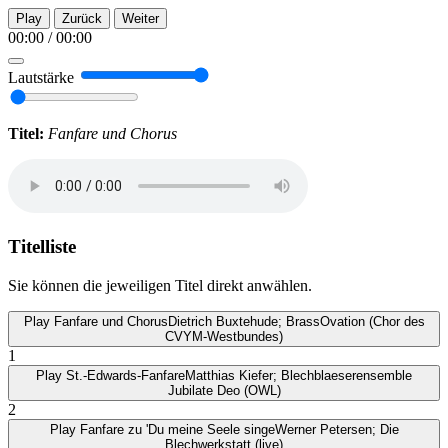
Play
Zurück
Weiter
00:00
/
00:00
Lautstärke
Titel:
Fanfare und Chorus
Titelliste
Sie können die jeweiligen Titel direkt anwählen.
Play
Fanfare und Chorus
Dietrich Buxtehude; BrassOvation (Chor des
CVYM-Westbundes)
1
Play
St.-Edwards-Fanfare
Matthias Kiefer; Blechblaeserensemble
Jubilate Deo (OWL)
2
Play
Fanfare zu 'Du meine Seele singe
Werner Petersen; Die
Blechwerkstatt (live)