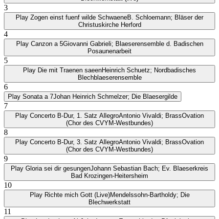
3
Play
Zogen einst fuenf wilde Schwaene
B. Schloemann; Bläser der
Christuskirche Herford
4
Play
Canzon a 5
Giovanni Gabrieli; Blaeserensemble d. Badischen
Posaunenarbeit
5
Play
Die mit Traenen saeen
Heinrich Schuetz; Nordbadisches
Blechblaeserensemble
6
Play
Sonata a 7
Johan Heinrich Schmelzer; Die Blaesergilde
7
Play
Concerto B-Dur, 1. Satz Allegro
Antonio Vivaldi; BrassOvation
(Chor des CVYM-Westbundes)
8
Play
Concerto B-Dur, 3. Satz Allegro
Antonio Vivaldi; BrassOvation
(Chor des CVYM-Westbundes)
9
Play
Gloria sei dir gesungen
Johann Sebastian Bach; Ev. Blaeserkreis
Bad Krozingen-Heitersheim
10
Play
Richte mich Gott (Live)
Mendelssohn-Bartholdy; Die
Blechwerkstatt
11