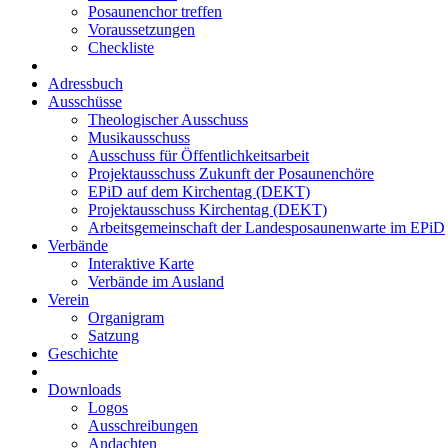
Posaunenchor treffen
Voraussetzungen
Checkliste
Adressbuch
Ausschüsse
Theologischer Ausschuss
Musikausschuss
Ausschuss für Öffent­lich­keits­arbeit
Projekt­aus­schuss Zukunft der Posau­nen­chöre
EPiD auf dem Kirchentag (DEKT)
Projektausschuss Kirchentag (DEKT)
Arbeitsgemeinschaft der Landesposaunenwarte im EPiD
Verbände
Interaktive Karte
Verbände im Ausland
Verein
Organigram
Satzung
Geschichte
Downloads
Logos
Ausschreibungen
Andachten