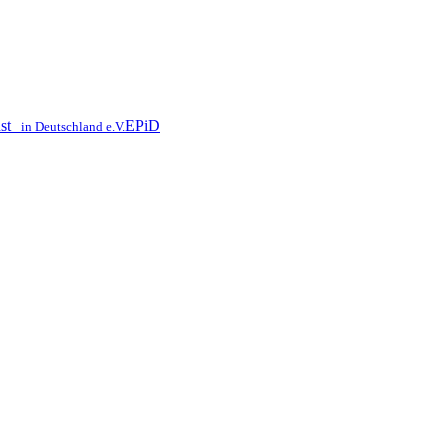
nst
EPiD
in Deutschland e.V.