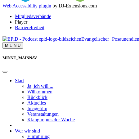
Web Accessibility plugin
by DJ-Extensions.com
Mitgliedsverbände
Player
Barrierefreiheit
Evangelischer
Posaunendie
M
E
N
U
MINNE_MAINNAV
Start
Ja, ich will ...
Willkommen
Rückblick
Aktuelles
Imagefilm
Veranstaltungen
Klangimpuls der Woche
Wer wir sind
Einführung