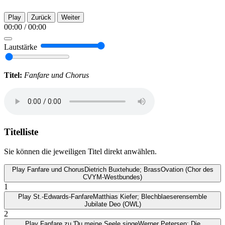
Play
Zurück
Weiter
00:00
/
00:00
Lautstärke
Titel:
Fanfare und Chorus
Titelliste
Sie können die jeweiligen Titel direkt anwählen.
Play
Fanfare und Chorus
Dietrich Buxtehude; BrassOvation (Chor des
CVYM-Westbundes)
1
Play
St.-Edwards-Fanfare
Matthias Kiefer; Blechblaeserensemble
Jubilate Deo (OWL)
2
Play
Fanfare zu 'Du meine Seele singe
Werner Petersen; Die