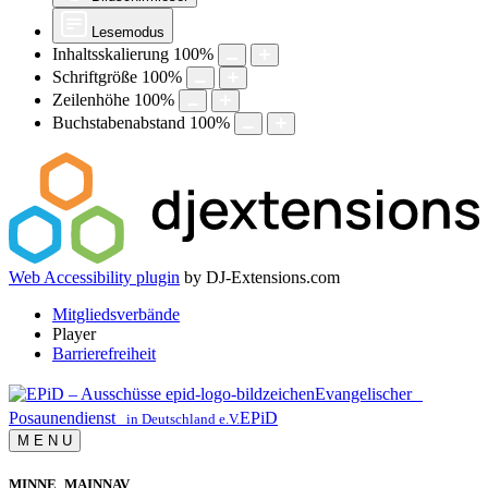
Lesemodus
Inhaltsskalierung
100
%
Schriftgröße
100
%
Zeilenhöhe
100
%
Buchstabenabstand
100
%
Web Accessibility plugin
by DJ-Extensions.com
Mitgliedsverbände
Player
Barrierefreiheit
Evangelischer
Posaunendienst
EPiD
in Deutschland e.V.
M
E
N
U
MINNE_MAINNAV