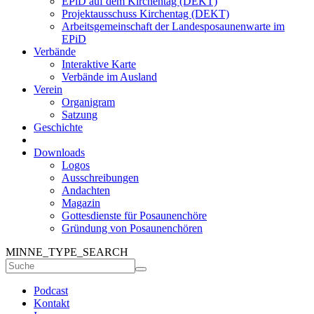
EPiD auf dem Kirchentag (DEKT)
Projektausschuss Kirchentag (DEKT)
Arbeitsgemeinschaft der Landesposaunenwarte im
EPiD
Verbände
Interaktive Karte
Verbände im Ausland
Verein
Organigram
Satzung
Geschichte
Downloads
Logos
Ausschreibungen
Andachten
Magazin
Gottesdienste für Posaunenchöre
Gründung von Posaunenchören
MINNE_TYPE_SEARCH
Podcast
Kontakt