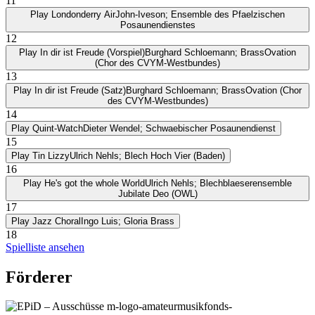
11
Play
Londonderry Air
John-Iveson; Ensemble des Pfaelzischen
Posaunendienstes
12
Play
In dir ist Freude (Vorspiel)
Burghard Schloemann; BrassOvation
(Chor des CVYM-Westbundes)
13
Play
In dir ist Freude (Satz)
Burghard Schloemann; BrassOvation (Chor
des CVYM-Westbundes)
14
Play
Quint-Watch
Dieter Wendel; Schwaebischer Posaunendienst
15
Play
Tin Lizzy
Ulrich Nehls; Blech Hoch Vier (Baden)
16
Play
He's got the whole World
Ulrich Nehls; Blechblaeserensemble
Jubilate Deo (OWL)
17
Play
Jazz Choral
Ingo Luis; Gloria Brass
18
Spielliste ansehen
Förderer