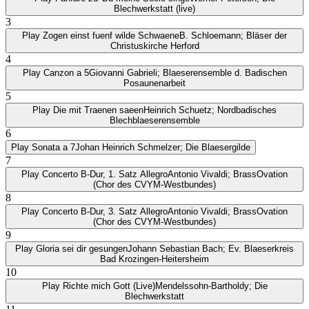
Blechwerkstatt (live)
3
Play
Zogen einst fuenf wilde Schwaene
B. Schloemann; Bläser der
Christuskirche Herford
4
Play
Canzon a 5
Giovanni Gabrieli; Blaeserensemble d. Badischen
Posaunenarbeit
5
Play
Die mit Traenen saeen
Heinrich Schuetz; Nordbadisches
Blechblaeserensemble
6
Play
Sonata a 7
Johan Heinrich Schmelzer; Die Blaesergilde
7
Play
Concerto B-Dur, 1. Satz Allegro
Antonio Vivaldi; BrassOvation
(Chor des CVYM-Westbundes)
8
Play
Concerto B-Dur, 3. Satz Allegro
Antonio Vivaldi; BrassOvation
(Chor des CVYM-Westbundes)
9
Play
Gloria sei dir gesungen
Johann Sebastian Bach; Ev. Blaeserkreis
Bad Krozingen-Heitersheim
10
Play
Richte mich Gott (Live)
Mendelssohn-Bartholdy; Die
Blechwerkstatt