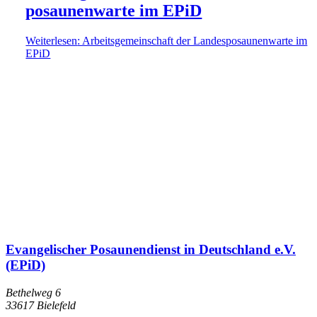
posaunen­warte im EPiD
Weiterlesen
: Arbeitsgemeinschaft der Landes­posaunen­warte im
EPiD
Evangelischer Posaunendienst in Deutschland e.V.
(EPiD)
Bethelweg 6
33617
Bielefeld