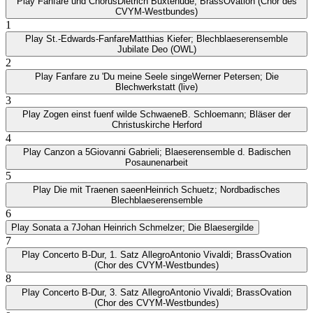
Play
Fanfare und Chorus
Dietrich Buxtehude; BrassOvation (Chor des
CVYM-Westbundes)
1
Play
St.-Edwards-Fanfare
Matthias Kiefer; Blechblaeserensemble
Jubilate Deo (OWL)
2
Play
Fanfare zu 'Du meine Seele singe
Werner Petersen; Die
Blechwerkstatt (live)
3
Play
Zogen einst fuenf wilde Schwaene
B. Schloemann; Bläser der
Christuskirche Herford
4
Play
Canzon a 5
Giovanni Gabrieli; Blaeserensemble d. Badischen
Posaunenarbeit
5
Play
Die mit Traenen saeen
Heinrich Schuetz; Nordbadisches
Blechblaeserensemble
6
Play
Sonata a 7
Johan Heinrich Schmelzer; Die Blaesergilde
7
Play
Concerto B-Dur, 1. Satz Allegro
Antonio Vivaldi; BrassOvation
(Chor des CVYM-Westbundes)
8
Play
Concerto B-Dur, 3. Satz Allegro
Antonio Vivaldi; BrassOvation
(Chor des CVYM-Westbundes)