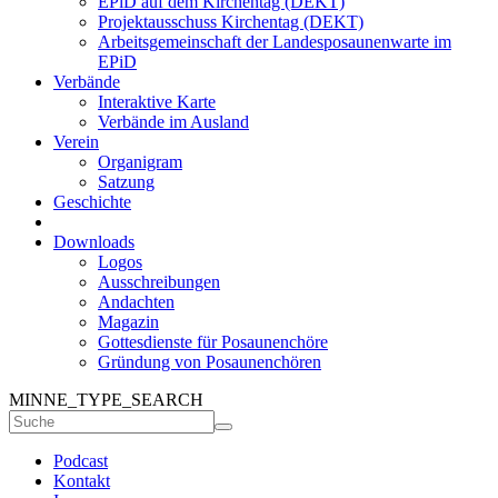
EPiD auf dem Kirchentag (DEKT)
Projektausschuss Kirchentag (DEKT)
Arbeitsgemeinschaft der Landesposaunenwarte im
EPiD
Verbände
Interaktive Karte
Verbände im Ausland
Verein
Organigram
Satzung
Geschichte
Downloads
Logos
Ausschreibungen
Andachten
Magazin
Gottesdienste für Posaunenchöre
Gründung von Posaunenchören
MINNE_TYPE_SEARCH
Podcast
Kontakt