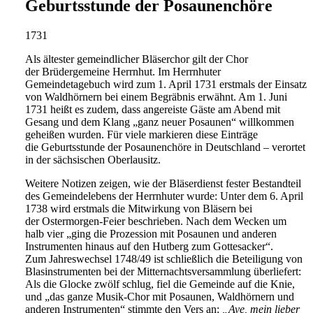
Geburtsstunde der Posaunenchöre
1731
Als ältester gemeindlicher Bläserchor gilt der Chor
der Brüdergemeine Herrnhut. Im Herrnhuter
Gemeindetagebuch wird zum 1. April 1731 erstmals der Einsatz
von Waldhörnern bei einem Begräbnis erwähnt. Am 1. Juni
1731 heißt es zudem, dass angereiste Gäste am Abend mit
Gesang und dem Klang „ganz neuer Posaunen“ willkommen
geheißen wurden. Für viele markieren diese Einträge
die Geburtsstunde der Posaunenchöre in Deutschland – verortet
in der sächsischen Oberlausitz.
Weitere Notizen zeigen, wie der Bläserdienst fester Bestandteil
des Gemeindelebens der Herrnhuter wurde: Unter dem 6. April
1738 wird erstmals die Mitwirkung von Bläsern bei
der Ostermorgen-Feier beschrieben. Nach dem Wecken um
halb vier „ging die Prozession mit Posaunen und anderen
Instrumenten hinaus auf den Hutberg zum Gottesacker“.
Zum Jahreswechsel 1748/49 ist schließlich die Beteiligung von
Blasinstrumenten bei der Mitternachtsversammlung überliefert:
Als die Glocke zwölf schlug, fiel die Gemeinde auf die Knie,
und „das ganze Musik-Chor mit Posaunen, Waldhörnern und
anderen Instrumenten“ stimmte den Vers an:
„Ave, mein lieber