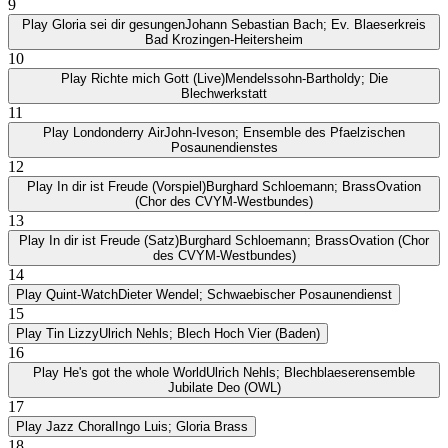
9
Play
Gloria sei dir gesungen
Johann Sebastian Bach; Ev. Blaeserkreis
Bad Krozingen-Heitersheim
10
Play
Richte mich Gott (Live)
Mendelssohn-Bartholdy; Die
Blechwerkstatt
11
Play
Londonderry Air
John-Iveson; Ensemble des Pfaelzischen
Posaunendienstes
12
Play
In dir ist Freude (Vorspiel)
Burghard Schloemann; BrassOvation
(Chor des CVYM-Westbundes)
13
Play
In dir ist Freude (Satz)
Burghard Schloemann; BrassOvation (Chor
des CVYM-Westbundes)
14
Play
Quint-Watch
Dieter Wendel; Schwaebischer Posaunendienst
15
Play
Tin Lizzy
Ulrich Nehls; Blech Hoch Vier (Baden)
16
Play
He's got the whole World
Ulrich Nehls; Blechblaeserensemble
Jubilate Deo (OWL)
17
Play
Jazz Choral
Ingo Luis; Gloria Brass
18