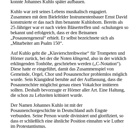
konnte Johannes Kuhlo später aufbauen.
Kuhlo war zeit seines Lebens musikalisch engagiert.
Zusammen mit dem Bielefelder Instrumentenbauer Ernst David
konstruierte er das nach ihm benannte Kuhlohorn. Bereits als
25-Jähriger war er nach vielen Bläsertreffen und -schulungen so
bekannt und erfolgreich, dass er den Beinamen
„Posaunengeneral“ erhielt. Er selbst bezeichnete sich als
„Mitarbeiter am Psalm 150“.
Auf Kuhlo geht die „Klavierschreibweise“ für Trompeten und
Hörner zurück, bei der die Noten
klingend
, also in der wirklich
erklingenden Tonhöhe, geschrieben werden („C-Notation“).
Diese hatte er eingeführt, damit das Zusammenspiel von
Gemeinde, Orgel, Chor und Posaunenchor problemlos möglich
wurde. Sein Klangideal beruhte auf der Auffassung, dass die
Posaunenchöre möglichst genau einen Vokalchor imitieren
sollten. Deshalb bevorzugte er Hörner aller Art. Eine Haltung,
die schon zu Lebzeiten kritisiert wurde.
Der Namen Johannes Kuhlo ist mit der
Posaunenchorgeschichte in Deutschland aufs Engste
verbunden. Seine Person wurde divinisiert und glorifiziert, so
dass er schließlich eine ähnliche Position einnahm wie Luther
im Protestantismus.