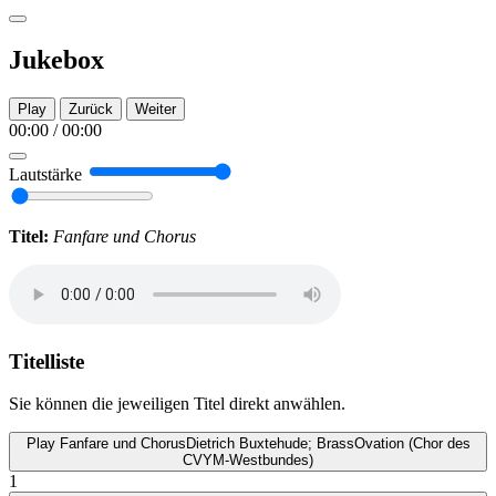
Jukebox
Play
Zurück
Weiter
00:00
/
00:00
Lautstärke
Titel:
Fanfare und Chorus
Titelliste
Sie können die jeweiligen Titel direkt anwählen.
Play
Fanfare und Chorus
Dietrich Buxtehude; BrassOvation (Chor des
CVYM-Westbundes)
1