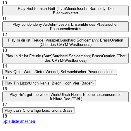
10
Play
Richte mich Gott (Live)
Mendelssohn-Bartholdy; Die
Blechwerkstatt
11
Play
Londonderry Air
John-Iveson; Ensemble des Pfaelzischen
Posaunendienstes
12
Play
In dir ist Freude (Vorspiel)
Burghard Schloemann; BrassOvation
(Chor des CVYM-Westbundes)
13
Play
In dir ist Freude (Satz)
Burghard Schloemann; BrassOvation (Chor
des CVYM-Westbundes)
14
Play
Quint-Watch
Dieter Wendel; Schwaebischer Posaunendienst
15
Play
Tin Lizzy
Ulrich Nehls; Blech Hoch Vier (Baden)
16
Play
He's got the whole World
Ulrich Nehls; Blechblaeserensemble
Jubilate Deo (OWL)
17
Play
Jazz Choral
Ingo Luis; Gloria Brass
18
Spielliste ansehen