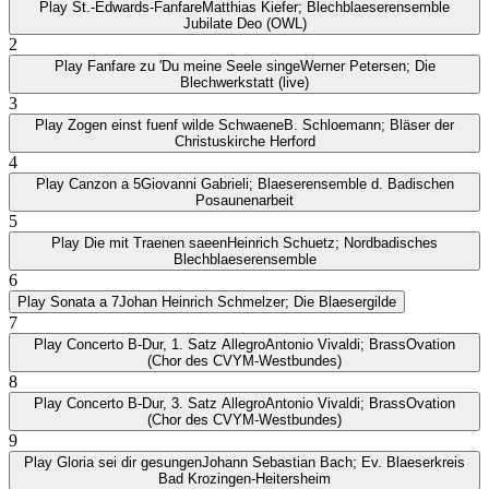
Play
St.-Edwards-Fanfare
Matthias Kiefer; Blechblaeserensemble
Jubilate Deo (OWL)
2
Play
Fanfare zu 'Du meine Seele singe
Werner Petersen; Die
Blechwerkstatt (live)
3
Play
Zogen einst fuenf wilde Schwaene
B. Schloemann; Bläser der
Christuskirche Herford
4
Play
Canzon a 5
Giovanni Gabrieli; Blaeserensemble d. Badischen
Posaunenarbeit
5
Play
Die mit Traenen saeen
Heinrich Schuetz; Nordbadisches
Blechblaeserensemble
6
Play
Sonata a 7
Johan Heinrich Schmelzer; Die Blaesergilde
7
Play
Concerto B-Dur, 1. Satz Allegro
Antonio Vivaldi; BrassOvation
(Chor des CVYM-Westbundes)
8
Play
Concerto B-Dur, 3. Satz Allegro
Antonio Vivaldi; BrassOvation
(Chor des CVYM-Westbundes)
9
Play
Gloria sei dir gesungen
Johann Sebastian Bach; Ev. Blaeserkreis
Bad Krozingen-Heitersheim