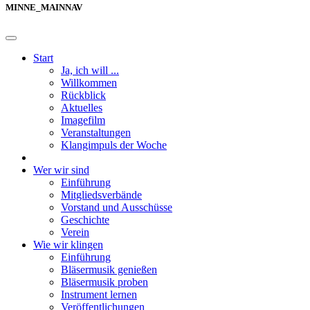
MINNE_MAINNAV
Start
Ja, ich will ...
Willkommen
Rückblick
Aktuelles
Imagefilm
Veranstaltungen
Klangimpuls der Woche
Wer wir sind
Einführung
Mitgliedsverbände
Vorstand und Ausschüsse
Geschichte
Verein
Wie wir klingen
Einführung
Bläsermusik genießen
Bläsermusik proben
Instrument lernen
Veröffentlichungen