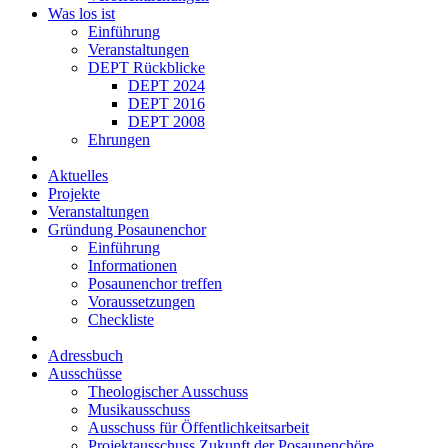
Was los ist
Einführung
Veranstaltungen
DEPT Rückblicke
DEPT 2024
DEPT 2016
DEPT 2008
Ehrungen
Aktuelles
Projekte
Veranstaltungen
Gründung Posaunenchor
Einführung
Informationen
Posaunenchor treffen
Voraussetzungen
Checkliste
Adressbuch
Ausschüsse
Theologischer Ausschuss
Musikausschuss
Ausschuss für Öffent­lich­keits­arbeit
Projekt­aus­schuss Zukunft der Posau­nen­chöre