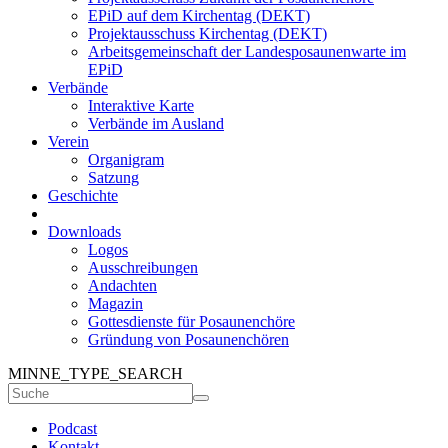
EPiD auf dem Kirchentag (DEKT)
Projektausschuss Kirchentag (DEKT)
Arbeitsgemeinschaft der Landesposaunenwarte im
EPiD
Verbände
Interaktive Karte
Verbände im Ausland
Verein
Organigram
Satzung
Geschichte
Downloads
Logos
Ausschreibungen
Andachten
Magazin
Gottesdienste für Posaunenchöre
Gründung von Posaunenchören
MINNE_TYPE_SEARCH
Podcast
Kontakt