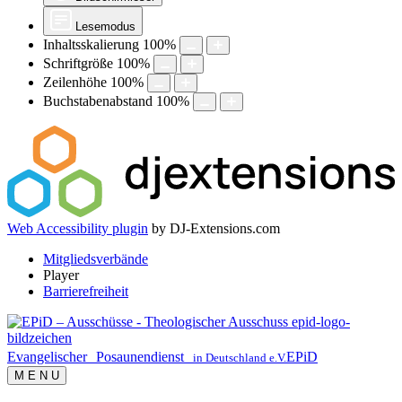
Lesemodus
Inhaltsskalierung
100
%
Schriftgröße
100
%
Zeilenhöhe
100
%
Buchstabenabstand
100
%
Web Accessibility plugin
by DJ-Extensions.com
Mitgliedsverbände
Player
Barrierefreiheit
Evangelischer
Posaunendienst
EPiD
in Deutschland e.V.
M
E
N
U