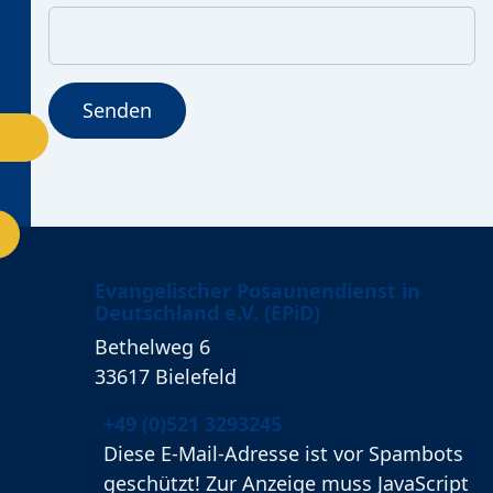
Senden
Evangelischer Posaunendienst in
Deutschland e.V. (EPiD)
Bethelweg 6
33617
Bielefeld
Telefon:
+49 (0)521 3293245
E-Mail:
Diese E-Mail-Adresse ist vor Spambots
geschützt! Zur Anzeige muss JavaScript