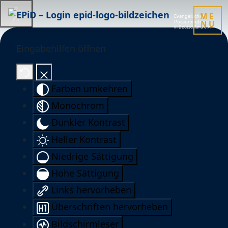
EPiD
M
E
Evangelischer
Posaunendienst
N
U
in Deutschland e.V.
Eingabehilfen öffnen
Farben umkehren
Monochrom
Dunkler Kontrast
Heller Kontrast
Niedrige Sättigung
Hohe Sättigung
Links hervorheben
Überschriften hervorheben
Bildschirmleser