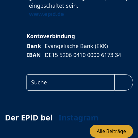
eingeschaltet sein.
Webseite:
www.epid.de
Facebook
Instagram
Youtube
Kontoverbindung
Bank
Evangelische Bank (EKK)
IBAN
DE15 5206 0410 0000 6173 34
MINNE_TYPE_SEARCH
Der EPiD bei
Instagram
Alle Beiträge