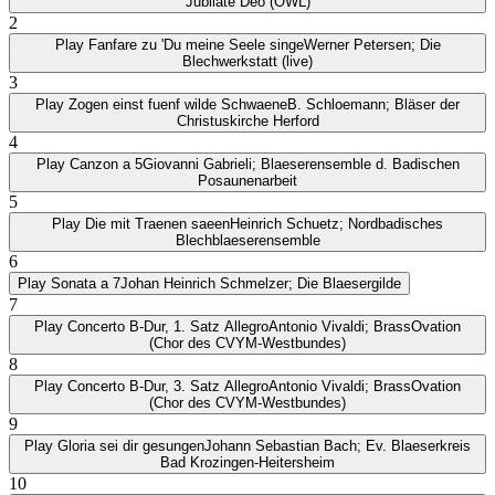
Jubilate Deo (OWL)
2
Play
Fanfare zu 'Du meine Seele singe
Werner Petersen; Die
Blechwerkstatt (live)
3
Play
Zogen einst fuenf wilde Schwaene
B. Schloemann; Bläser der
Christuskirche Herford
4
Play
Canzon a 5
Giovanni Gabrieli; Blaeserensemble d. Badischen
Posaunenarbeit
5
Play
Die mit Traenen saeen
Heinrich Schuetz; Nordbadisches
Blechblaeserensemble
6
Play
Sonata a 7
Johan Heinrich Schmelzer; Die Blaesergilde
7
Play
Concerto B-Dur, 1. Satz Allegro
Antonio Vivaldi; BrassOvation
(Chor des CVYM-Westbundes)
8
Play
Concerto B-Dur, 3. Satz Allegro
Antonio Vivaldi; BrassOvation
(Chor des CVYM-Westbundes)
9
Play
Gloria sei dir gesungen
Johann Sebastian Bach; Ev. Blaeserkreis
Bad Krozingen-Heitersheim
10