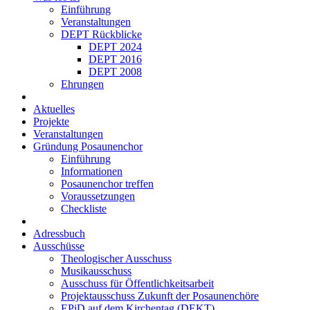
Einführung
Veranstaltungen
DEPT Rückblicke
DEPT 2024
DEPT 2016
DEPT 2008
Ehrungen
Aktuelles
Projekte
Veranstaltungen
Gründung Posaunenchor
Einführung
Informationen
Posaunenchor treffen
Voraussetzungen
Checkliste
Adressbuch
Ausschüsse
Theologischer Ausschuss
Musikausschuss
Ausschuss für Öffent­lich­keits­arbeit
Projekt­aus­schuss Zukunft der Posau­nen­chöre
EPiD auf dem Kirchentag (DEKT)