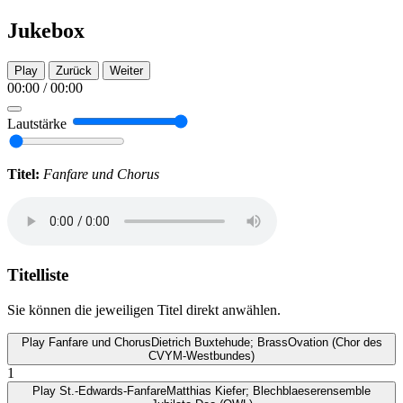
Jukebox
Play
Zurück
Weiter
00:00
/
00:00
Lautstärke
Titel:
Fanfare und Chorus
Titelliste
Sie können die jeweiligen Titel direkt anwählen.
Play
Fanfare und Chorus
Dietrich Buxtehude; BrassOvation (Chor des
CVYM-Westbundes)
1
Play
St.-Edwards-Fanfare
Matthias Kiefer; Blechblaeserensemble