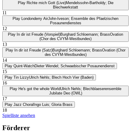
Play
Richte mich Gott (Live)
Mendelssohn-Bartholdy; Die
Blechwerkstatt
11
Play
Londonderry Air
John-Iveson; Ensemble des Pfaelzischen
Posaunendienstes
12
Play
In dir ist Freude (Vorspiel)
Burghard Schloemann; BrassOvation
(Chor des CVYM-Westbundes)
13
Play
In dir ist Freude (Satz)
Burghard Schloemann; BrassOvation (Chor
des CVYM-Westbundes)
14
Play
Quint-Watch
Dieter Wendel; Schwaebischer Posaunendienst
15
Play
Tin Lizzy
Ulrich Nehls; Blech Hoch Vier (Baden)
16
Play
He's got the whole World
Ulrich Nehls; Blechblaeserensemble
Jubilate Deo (OWL)
17
Play
Jazz Choral
Ingo Luis; Gloria Brass
18
Spielliste ansehen
Förderer