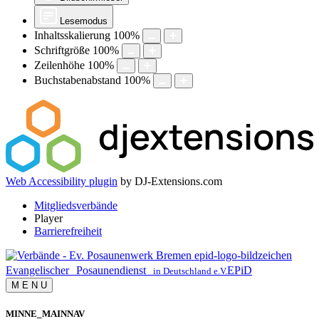
Lesemodus
Inhaltsskalierung
100
%
Schriftgröße
100
%
Zeilenhöhe
100
%
Buchstabenabstand
100
%
Web Accessibility plugin
by DJ-Extensions.com
Mitgliedsverbände
Player
Barrierefreiheit
Evangelischer
Posaunendienst
EPiD
in Deutschland e.V.
M
E
N
U
MINNE_MAINNAV