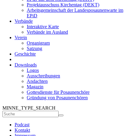
Projektausschuss Kirchentag (DEKT)
Arbeitsgemeinschaft der Landesposaunenwarte im
EPiD
Verbände
Interaktive Karte
Verbände im Ausland
Verein
Organigram
Satzung
Geschichte
Downloads
Logos
Ausschreibungen
Andachten
Magazin
Gottesdienste für Posaunenchöre
Gründung von Posaunenchören
MINNE_TYPE_SEARCH
Podcast
Kontakt
Impressum